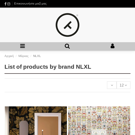
Επικοινωνήστε μαζί μας
Αρχική
Μάρκες
NLXL
List of products by brand NLXL
12