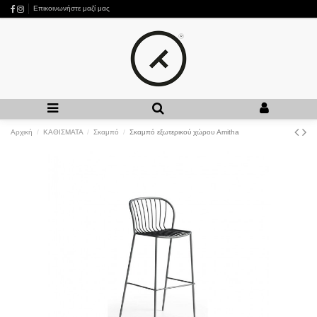
Επικοινωνήστε μαζί μας
Αρχική
ΚΑΘΙΣΜΑΤΑ
Σκαμπό
Σκαμπό εξωτερικού χώρου Amitha