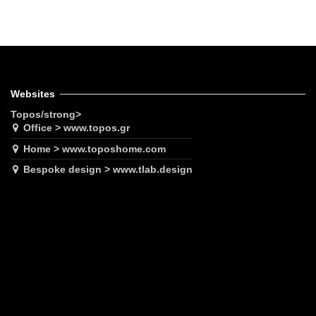
Websites
Topos/strong>
Office > www.topos.gr
Home > www.toposhome.com
Bespoke design > www.tlab.design