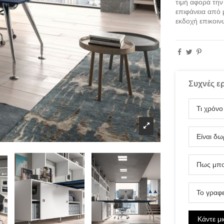
τιμή αφορά την
επιφάνεια από 
εκδοχή επικοιν
Συχνές ε
Τι χρόν
Είναι δ
Πως μπο
Το γραφε
Κάντε μ