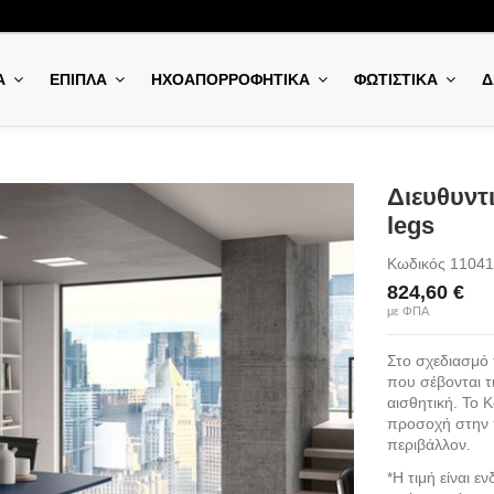
Α
ΕΠΙΠΛΑ
ΗΧΟΑΠΟΡΡΟΦΗΤΙΚΑ
ΦΩΤΙΣΤΙΚΑ
Δ
Διευθυντ
legs
Κωδικός
11041
824,60 €
με ΦΠΑ
Στο σχεδιασμό 
που σέβονται τ
αισθητική. Το 
προσοχή στην π
περιβάλλον.
*Η τιμή είναι ε