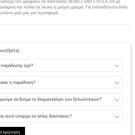
 εκδοχή του γραφείου σε διαστάσεις W180 x D90 x H72,6 cm με
μελαμίνη και πόδια σε λευκό ή μαύρο χρώμα. Για οποιαδήποτε άλλη
ωνήστε μαζί μας για προσφορά.
ρωτήσεις
ο παράδοσης έχει?
ωρεάν η παράδοση?
ρούμε να δούμε το δειγματολόγιο των ξύλων/υλικών?
ίο αυτό υπάρχει σε άλλες διαστάσεις?
ια ερώτηση