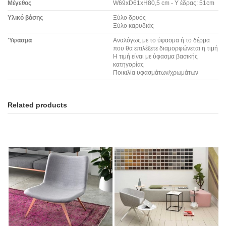
Μέγεθος
W69xD61xH80,5 cm - Υ έδρας: 51cm
Υλικό βάσης
Ξύλο δρυός
Ξύλο καρυδιάς
Ύφασμα
Αναλόγως με το ύφασμα ή το δέρμα
που θα επιλέξετε διαμορφώνεται η τιμή
Η τιμή είναι με ύφασμα βασικής
κατηγορίας
Ποικιλία υφασμάτων/χρωμάτων
Related products