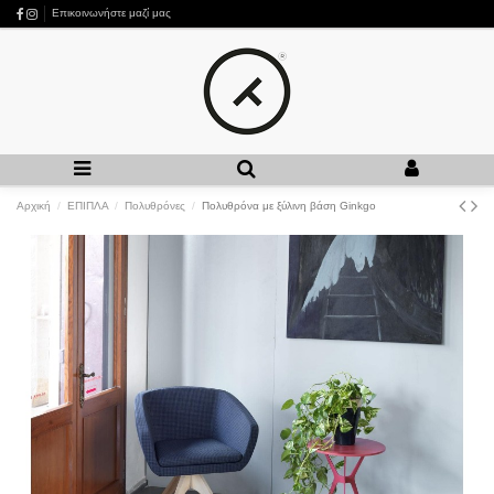
Επικοινωνήστε μαζί μας
Αρχική
ΕΠΙΠΛΑ
Πολυθρόνες
Πολυθρόνα με ξύλινη βάση Ginkgo